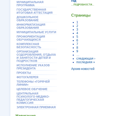
год
МУНИЦИПАЛЬНАЯ
...ПОДРОБНОСТИ...
ПРОГРАММА
ГОСУДАРСТВЕННАЯ
ИТОГОВАЯ АТТЕСТАЦИЯ
Страницы
ДОШКОЛЬНОЕ
ОБРАЗОВАНИЕ
1
ИНФОРМАТИЗАЦИЯ
2
ОБРАЗОВАНИЯ
3
МУНИЦИПАЛЬНЫЕ УСЛУГИ
4
ПРОФОРИЕНТАЦИЯ
5
ОБУЧАЮЩИХСЯ
6
7
КОМПЛЕКСНАЯ
БЕЗОПАСНОСТЬ
8
9
ОРГАНИЗАЦИЯ
ОЗДОРОВЛЕНИЯ, ОТДЫХА
…
И ЗАНЯТОСТИ ДЕТЕЙ И
следующая ›
ПОДРОСТКОВ
последняя »
ИСПОЛНЕНИЕ УКАЗОВ
ПРЕЗИДЕНТА
Архив новостей
ПРОЕКТЫ
ФОТОГАЛЕРЕЯ
ТЕЛЕФОНЫ «ГОРЯЧЕЙ
ЛИНИИ»
ЦЕЛЕВОЕ ОБУЧЕНИЕ
ЦЕНТРАЛЬНАЯ
ПСИХОЛОГО-МЕДИКО-
ПЕДАГОГИЧЕСКАЯ
КОМИССИЯ
ЭЛЕКТРОННАЯ ПРИЕМНАЯ
Навигация