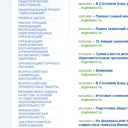
ПЕДАГОГИЧЕСКИХ
В Сосновом Бору у
04/02/2025
РАБОТНИКОВ
...ПОДРОБНОСТИ...
НАЦИОНАЛЬНЫЙ ПРОЕКТ
"ОБРАЗОВАНИЕ"
Прошел самый мас
31/01/2025
ПРИЁМ В ШКОЛУ
...ПОДРОБНОСТИ...
РЕКОНСТРУКЦИЯ,
ЛИКВИДАЦИЯ,
Прием заявлений 
29/01/2025
РЕОРГАНИЗАЦИЯ
ОБРАЗОВАТЕЛЬНЫХ
...ПОДРОБНОСТИ...
ОРГАНИЗАЦИЙ
31 января заканчи
ОРГАНИЗАЦИЯ
27/01/2025
ОБРАЗОВАНИЯ
...ПОДРОБНОСТИ...
ОБУЧАЮЩИХСЯ С
ОГРАНИЧЕННЫМИ
Сроки и места рег
27/12/2024
ВОЗМОЖНОСТЯМИ
образовательным программам
ЗДОРОВЬЯ
...ПОДРОБНОСТИ...
ОРГАНИЗАЦИЯ ГОРЯЧЕГО
ПИТАНИЯ
Внимание
23/12/2024
ВСЕРОССИЙСКАЯ
ОЛИМПИАДА
...ПОДРОБНОСТИ...
ШКОЛЬНИКОВ
В Сосновом Бору у
ВСЕРОССИЙСКИЕ
12/12/2024
ПРОВЕРОЧНЫЕ РАБОТЫ
...ПОДРОБНОСТИ...
НЕЗАВИСИМАЯ ОЦЕНКА
КАЧЕСТВА УСЛОВИЙ
Итоговое сочинени
04/12/2024
ОСУЩЕСТВЛЕНИЯ
...ПОДРОБНОСТИ...
ОБРАЗОВАТЕЛЬНОЙ
ДЕЯТЕЛЬНОСТИ
Подготовка общес
25/11/2024
ФИНАНСОВО-
...ПОДРОБНОСТИ...
ЭКОНОМИЧЕСКАЯ
ДЕЯТЕЛЬНОСТЬ
На федеральном п
14/11/2024
ЗАКУПКИ КОМИТЕТА
совместных приказов Минпро
ОБРАЗОВАНИЯ