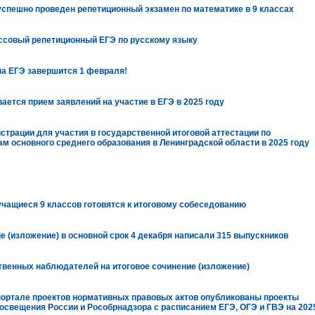
спешно проведен репетиционный экзамен по математике в 9 классах
совый репетиционный ЕГЭ по русскому языку
на ЕГЭ завершится 1 февраля!
вается прием заявлений на участие в ЕГЭ в 2025 году
истрации для участия в государственной итоговой аттестации по
 основного среднего образования в Ленинградской области в 2025 году
чащиеся 9 классов готовятся к итоговому собеседованию
е (изложение) в основной срок 4 декабря написали 315 выпускников
твенных наблюдателей на итоговое сочинение (изложение)
ортале проектов нормативных правовых актов опубликованы проекты
свещения России и Рособрнадзора с расписанием ЕГЭ, ОГЭ и ГВЭ на 202