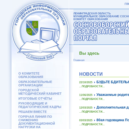
ГЛ
ЛЕНИНГРАДСКАЯ ОБЛАСТЬ
МУНИЦИПАЛЬНОЕ ОБРАЗОВАНИЕ СОСНО
КОМИТЕТ ОБРАЗОВАНИЯ
Вы здесь
Главная
О КОМИТЕТЕ
НОВОСТИ
ОБРАЗОВАНИЯ
ОБРАЗОВАТЕЛЬНЫЕ
БУДЬТЕ БДИТЕЛЬ
22/10/2025
ОРГАНИЗАЦИИ
...ПОДРОБНОСТИ...
ГОРОДСКОЙ
МЕТОДИЧЕСКИЙ КАБИНЕТ
Уважаемые родите
11/06/2025
ИТОГОВЫЕ ОТЧЁТЫ
...ПОДРОБНОСТИ...
РУКОВОДЯЩИЕ И
ПЕДАГОГИЧЕСКИЕ КАДРЫ
Дополнительная да
12/03/2025
РЕШАЕМ ВМЕСТЕ
...ПОДРОБНОСТИ...
ГОРЯЧАЯ ЛИНИЯ ПО
80ая годовщина По
СНИЖЕНИЮ
03/03/2025
ДОКУМЕНТАЦИОННОЙ
...ПОДРОБНОСТИ...
НАГРУЗКИ НА